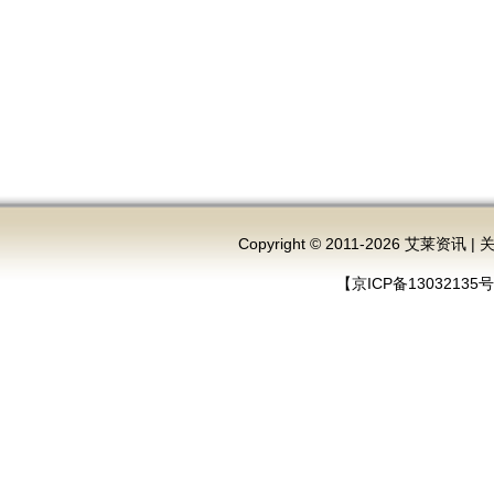
Copyright © 2011-2026 艾莱资讯 |
【京ICP备13032135