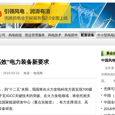
公司
风电机组
营运管理服务
风电技术
风电部件
配套设备
中小型风电
展会
中国风
高效”电力装备新要求
近年来，
2015-03-23
来源： 电缆网
并网风电
国。 然
壳牌可
出，到“十二五”末期，我国将在火力发电科技方面实现700摄
中国（
千瓦IGCC关键技术的突破。在火力发电领域，将依托相关
批国家能源研发中心（重点实验室），有力支撑清洁、高
中国全
装备研发。
201