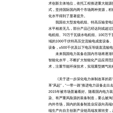
术创新主体地位，依托工程推进重大能源
式，坚持国际国内两个市场两种资源，积
化水平得到了显著提升。
我国在大型发电机组、特高压输变电设
水平相差无几，部分产品已经达到或超过
电机组、70万千瓦级水电机组、100万
域的1000千伏特高压交流输电成套设备
设备，±500千伏及以下电压等级直流输
未来我国电力装备在国内市场将逐渐朝
智能化水平，不断扩大智能化产品应用范
术，注重节能环保技术，实现重型燃气轮
《关于进一步深化电力体制改革的若干意
革“风起”，“一带一路”推进电力设备走出
2015年被市场普遍看好。随着国内电力
染、有严重风险源的装备制造，要么被淘
内外市场，国内的装备制造业应该向高端
端生产向自主创新产业链高端发展转变，