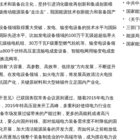
中共中
技术和装备自主化，坚持引进消化吸收再创新和集成创新模
国家能
极推动能源装备“走出去”，我国能源技术创新能力和装备国产
《关于
备领域取得重大突破，发电、输变电设备的技术水平与国际
三部门
国际先进水平。比如发电设备领域的100万千瓦级超超临界火
能源局
千瓦级核电机组、30万千瓦F级重型燃气轮机等。输变电设备领
国家能
、±800千伏特高压直流输电成套设备、智能电网用输变电成套
电换流阀等。
着“大容量、高参数、高效率、低排放”方向发展，不断提升
围。在发电设备领域，如火电方面，将发展高效清洁火电技
机国产化，关键原材料和大型铸锻件立足国内产业化。
见》已获国务院常务会议原则通过。随着2015年电力改
去，2015年特高压迎来开工高峰，多重利好使得电力行业在
装备市场发展过猛带来的产能过剩，更多的高能耗或者高污
汰，要么向国外转移。面对低端电力装备需求度不时降低的国
化开展，加大清洁能源装备的开发力度。而如何从之前粗放低
从而逐渐占领整个装备制造业的中高端市场，成为摆在电力设