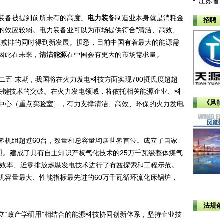
江苏省
备被提到前所未有的高度。
电力装备
制造业本身就是消耗金
招聘
的效应较弱。电力装备业可以为市场提供符合“清洁、高效、
能减排的同时得到新发展。据悉，目前中国有着最大的能源需
因此在未来，
清洁能源
在中国会有更大的市场需求量。
五”末期，我国将在火力发电科技方面实现700摄氏度超超
C关键技术的突破。在火力发电领域，将依托相关能源企业、科
《风
中心（重点实验室），有力支撑清洁、高效、环保的火力发电
机组超过60台，数量和总容量均居世界首位。成立了国家
盟。建成了具有自主知识产权气化技术的25万千瓦级整体煤气
更高效率、近零排放燃煤发电技术进行了有益探索和工程示范。
机容量最大、性能指标最先进的60万千瓦循环流化床锅炉，
。
法规
“政产学研用”相结合的能源科技协同创新体系，坚持企业技