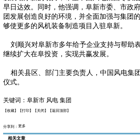
早日达效。同时，他强调，阜新市委、市政
团发展创造良好的环境，并全面加强与集团
够使更多的风机装备制造项目入驻阜新。
刘顺兴对阜新市多年给予企业支持与帮助表
继续扩大在阜投资，实现共赢发展。
相关县区、部门主要负责人，中国风电集团
仪式。
关键词：
阜新市
风电
集团
【收藏】
【打印】
【关闭】
【返回顶部】
更多
分享到：
相关文章