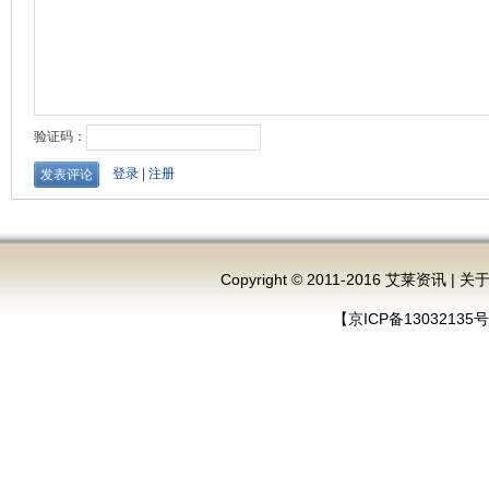
Copyright © 2011-2016 艾莱资讯 |
关
【京ICP备13032135