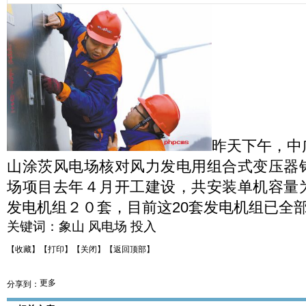
昨天下午，中
山涂茨风电场核对风力发电用组合式变压器
场项目去年４月开工建设，共安装单机容量
发电机组２０套，目前这20套发电机组已全
关键词：
象山
风电场
投入
【收藏】
【打印】
【关闭】
【返回顶部】
更多
分享到：