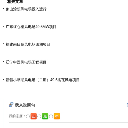
相关文章
象山涂茨风电场投入运行
广东红心楼风电场49.5MW项目
福建南日岛风电场四期项目
辽宁中固风电场工程项目
新疆小草湖风电场（二期）49.5兆瓦风电项目