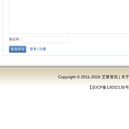
Copyright © 2011-2016 艾莱资讯 |
关
【京ICP备13032135