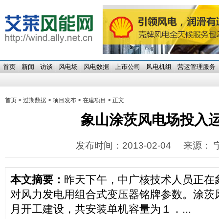
首页
新闻
访谈
风电场
风电数据
上市公司
风电机组
营运管理服务
首页
>
过期数据
>
项目发布
>
在建项目
> 正文
象山涂茨风电场投入
发布时间：2013-02-04
来源： 
本文摘要：
昨天下午，中广核技术人员正在
对风力发电用组合式变压器铭牌参数。涂茨
月开工建设，共安装单机容量为１．...