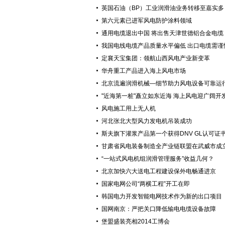
英国石油（BP）工业润滑油业务转移至嘉实多
第六元素已进军风电防护涂料领域
通用电缆退出中国 将出售天津世德铝合金电缆
我国电线电缆产品质量水平偏低 出口电缆需谨
定襄天宝集团：领航山西风电产业新变革
华舟重工产品进入海上风电市场
北京流遍润滑机械—细节助力风电设备可靠运
"近海第一桩"矗立如东近海 海上风电迎广阔开
风电施工用上无人机
河北张北大型风力发电机吊装成功
斯夫旗下灌浆产品第一个获得DNV GL认可证
甘肃省风电装备制造全产业链联盟在武威市成
“一站式风电机组润滑管理服务”收益几何？
北京加快六大送电工程建设保外电畅通进京
国家电网公司“两横工程”开工在即
韩国电力开发智能电网技术作为新的出口项目
国网南京：严把关口降低输电电缆设备故障
堡盟盛装亮相2014工博会