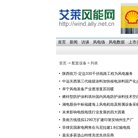
首页
新闻
访谈
风电场
风电数据
上市
首页
->
配套设备
> 列表
陕西统万-定边330千伏线路工程为风电服务
中远关西第三代核级涂料加快核电涂料国产化
阜宁风电装备产业逐渐复苏回暖
烯锌型防护涂料填补国内风电防护涂料技术空
湘电股份中标福建海上风电机组及附属设备采
未来影响电线电缆行业发展的四大因素
美南方线缆拟1290万扩建印第安纳州生产厂
菲律宾国家电网将在马尼拉建1.8亿输电线
嘉实多获选山特维克优先供应商